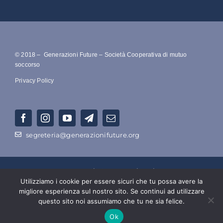
© 2018 – Generazioni Future – Società Cooperativa di mutuo
soccorso
Privacy Policy
segreteria@generazionifuture.org
RAGIONE SOCIALE –
Società Cooperativa Di Mutuo Soccorso
Utilizziamo i cookie per essere sicuri che tu possa avere la
Ecologico a Azionariato Popolare Intergenerazionale
migliore esperienza sul nostro sito. Se continui ad utilizzare
Numero di P.IVA e C.F. : 15149541003 – Ufficio del Registro
questo sito noi assumiamo che tu ne sia felice.
delle Imprese di Roma: n. iscrizione 15149541003
Ok