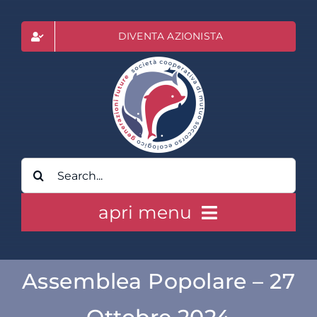
Salta
al
DIVENTA AZIONISTA
contenuto
Cerca
per:
apri menu
HOME
Assemblea Popolare – 27
CLASS ACTION RAI