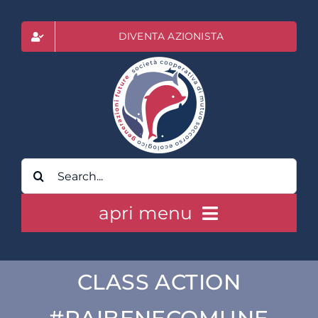
Salta
al
DIVENTA AZIONISTA
contenuto
Cerca
per:
apri menu
HOME
CLASS ACTION
CLASS ACTION RAI