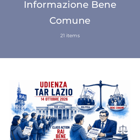
Informazione Bene
SU DI NOI
Comune
ATTIVITÀ
21 items
BENI COMUNI
NEWS
CONTATTI