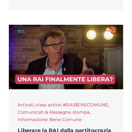
Articoli
,
class action #RAIBENECOMUNE
,
Comunicati & Rassegna stampa
,
Informazione Bene Comune
Liberare la RAI dalla partitocrazia