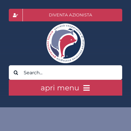
Salta
al
DIVENTA AZIONISTA
contenuto
Cerca
per:
apri menu
HOME
CLASS ACTION RAI