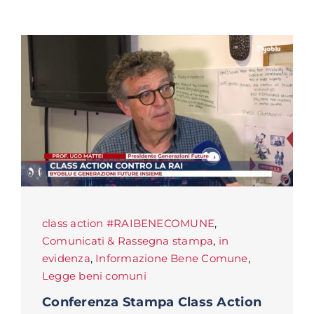
class action #RAIBENECOMUNE
,
Comunicati & Rassegna stampa
,
in
evidenza
,
Informazione Bene Comune
,
Legge beni comuni
Conferenza Stampa Class Action