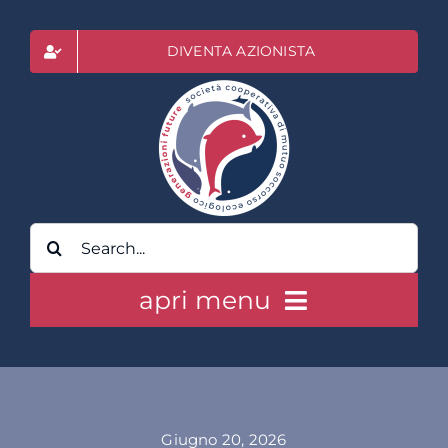
Salta
al
DIVENTA AZIONISTA
contenuto
Cerca
per:
apri menu
HOME
CLASS ACTION RAI
Giugno 20, 2026