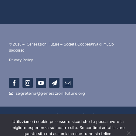
© 2018 – Generazioni Future – Società Cooperativa di mutuo
soccorso
Privacy Policy
segreteria@generazionifuture.org
RAGIONE SOCIALE –
Società Cooperativa Di Mutuo Soccorso
Utilizziamo i cookie per essere sicuri che tu possa avere la
Ecologico a Azionariato Popolare Intergenerazionale
migliore esperienza sul nostro sito. Se continui ad utilizzare
Numero di P.IVA e C.F. : 15149541003 – Ufficio del Registro
questo sito noi assumiamo che tu ne sia felice.