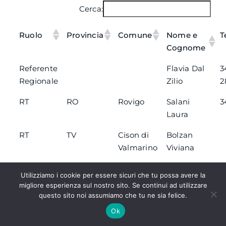
Cerca:
Ruolo
Provincia
Comune
Nome e
T
Cognome
Referente
Flavia Dal
3
Regionale
Zilio
2
RT
RO
Rovigo
Salani
3
Laura
RT
TV
Cison di
Bolzan
Valmarino
Viviana
RT
RO
Rovigo
Baroni
3
Utilizziamo i cookie per essere sicuri che tu possa avere la
Romana
4
migliore esperienza sul nostro sito. Se continui ad utilizzare
questo sito noi assumiamo che tu ne sia felice.
Vista da 1 a 4 di 4 elementi
Ok