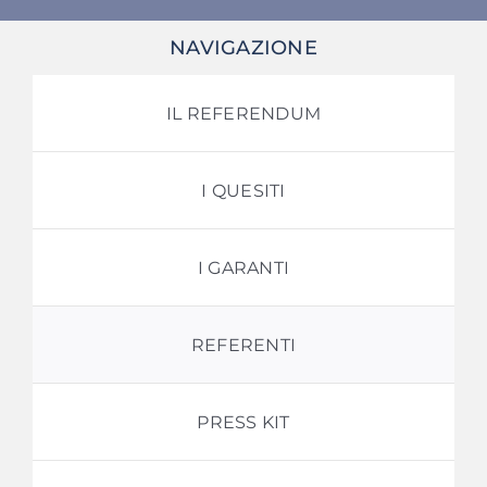
NAVIGAZIONE
SU DI NOI
IL REFERENDUM
ATTIVITÀ
BENI COMUNI
I QUESITI
NEWS
I GARANTI
CONTATTI
REFERENTI
PRESS KIT