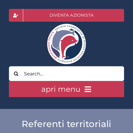
Salta
al
DIVENTA AZIONISTA
contenuto
Cerca
per:
apri menu
HOME
Referenti territoriali
CLASS ACTION RAI