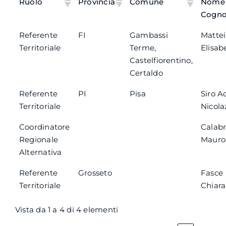
Ruolo
Provincia
Comune
Nome
Cogn
Referente
FI
Gambassi
Mattei
Territoriale
Terme,
Elisab
Castelfiorentino,
Certaldo
Referente
PI
Pisa
Siro Ac
Territoriale
Nicola
Coordinatore
Calab
Regionale
Mauro
Alternativa
Referente
Grosseto
Fasce
Territoriale
Chiara
Vista da 1 a 4 di 4 elementi