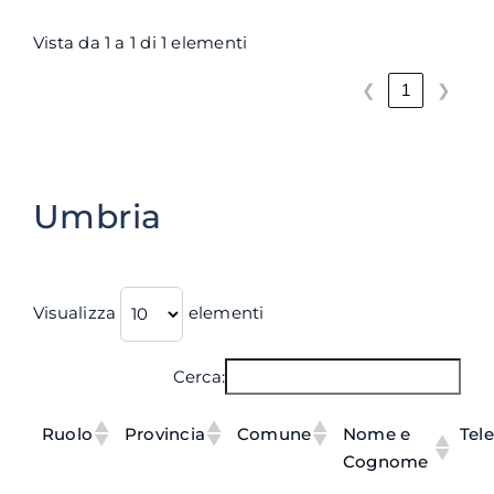
Vista da 1 a 1 di 1 elementi
❮
❯
1
Umbria
Visualizza
elementi
Cerca:
Ruolo
Provincia
Comune
Nome e
Tel
Cognome