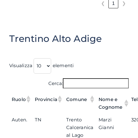
❮
❯
1
Trentino Alto Adige
Visualizza
elementi
Cerca:
Ruolo
Provincia
Comune
Nome e
Te
Cognome
Auten.
TN
Trento
Marzi
32
Calceranica
Gianni
al Lago