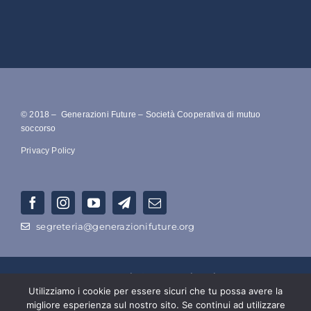
© 2018 – Generazioni Future – Società Cooperativa di mutuo
soccorso
Privacy Policy
segreteria@generazionifuture.org
RAGIONE SOCIALE –
Società Cooperativa Di Mutuo Soccorso
Utilizziamo i cookie per essere sicuri che tu possa avere la
Ecologico a Azionariato Popolare Intergenerazionale
migliore esperienza sul nostro sito. Se continui ad utilizzare