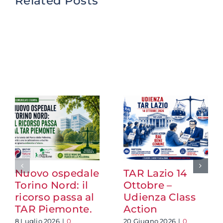
Related Posts
Nuovo ospedale
TAR Lazio 14
Torino Nord: il
Ottobre –
ricorso passa al
Udienza Class
TAR Piemonte.
Action
8 Luglio 2026
|
0
20 Giugno 2026
|
0