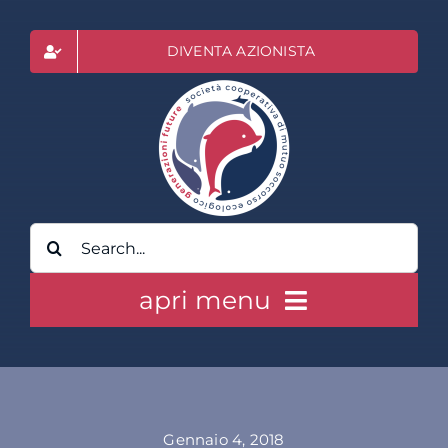
Salta
al
DIVENTA AZIONISTA
contenuto
Cerca
per:
apri menu
HOME
CLASS ACTION RAI
Gennaio 4, 2018