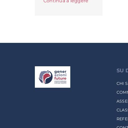
Continua a leggere
SU 
CHI 
COMM
ASSE
CLAS
REF
CONT