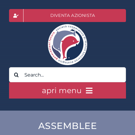
Salta
al
DIVENTA AZIONISTA
contenuto
Cerca
per:
apri menu
HOME
ASSEMBLEE
CLASS ACTION RAI