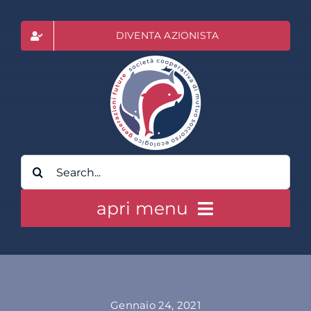
Salta
al
DIVENTA AZIONISTA
contenuto
Cerca
per:
apri menu
HOME
CLASS ACTION RAI
Gennaio 24, 2021