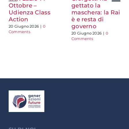
Ottobre –
gettato la
Udienza Class
maschera: la Rai
Action
è e resta di
governo
20 Giugno 2026
|
0
Comments
20 Giugno 2026
|
0
Comments