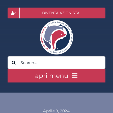
Salta
al
DIVENTA AZIONISTA
contenuto
Cerca
per:
apri menu
HOME
CLASS ACTION RAI
Aprile 9, 2024