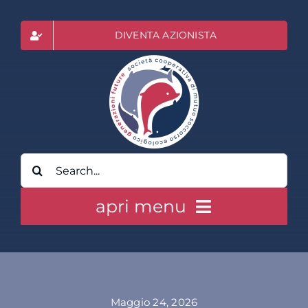
Salta
al
DIVENTA AZIONISTA
contenuto
Cerca
per:
apri menu
HOME
CLASS ACTION RAI
Maggio 24, 2026