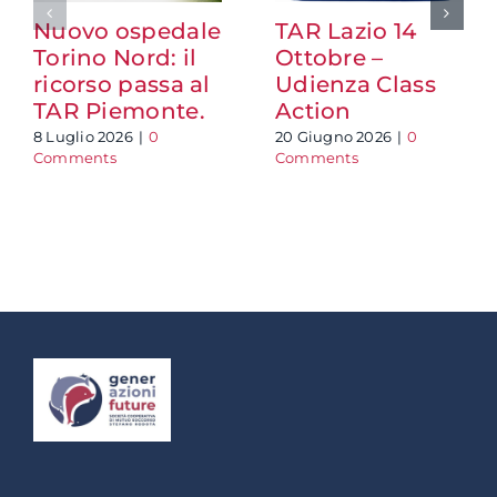
Nuovo ospedale
TAR Lazio 14
Torino Nord: il
Ottobre –
ricorso passa al
Udienza Class
TAR Piemonte.
Action
8 Luglio 2026
|
0
20 Giugno 2026
|
0
Comments
Comments