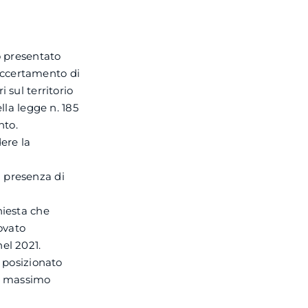
o presentato
accertamento di
 sul territorio
lla legge n. 185
nto.
ere la
a presenza di
hiesta che
rovato
el 2021.
o posizionato
il massimo