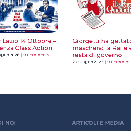
 Lazio 14 Ottobre –
Giorgetti ha gettat
enza Class Action
maschera: la Rai è 
resta di governo
ugno 2026
|
0 Comments
20 Giugno 2026
|
0 Comment
DI NOI
ARTICOLI E MEDIA