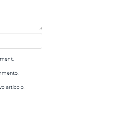
mment.
ommento.
o articolo.