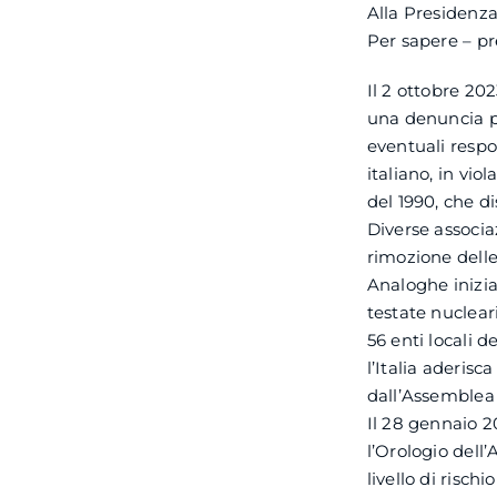
Alla Presidenza 
Per sapere – p
Il 2 ottobre 20
una denuncia p
eventuali respon
italiano, in vio
del 1990, che di
Diverse associa
rimozione delle
Analoghe inizia
testate nuclea
56 enti locali 
l’Italia aderis
dall’Assemblea 
Il 28 gennaio 2
l’Orologio dell
livello di risch