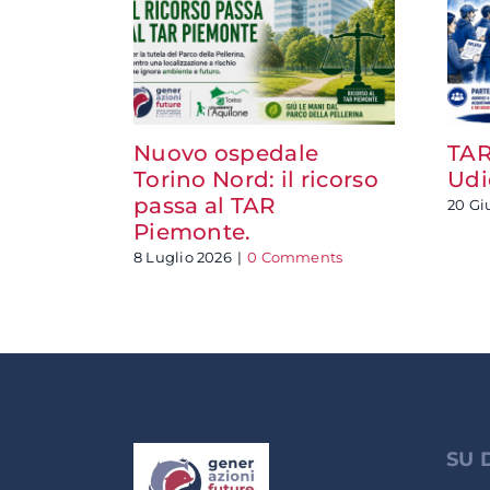
Nuovo ospedale
TAR
Torino Nord: il ricorso
Udi
passa al TAR
20 Gi
Piemonte.
8 Luglio 2026
|
0 Comments
SU 