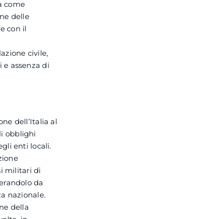
rra come
one delle
e con il
zione civile,
li e assenza di
ne dell’Italia al
i obblighi
li enti locali.
zione
militari di
iberandolo da
a nazionale.
ne della