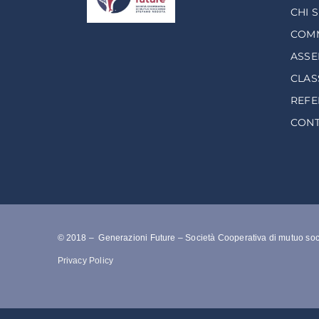
CHI 
COMM
ASSE
CLAS
REF
CONT
© 2018 – Generazioni Future – Società Cooperativa di mutuo so
Privacy Policy