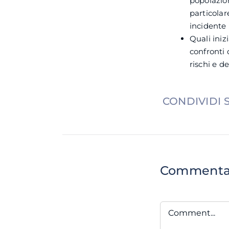
popolazion
particolar
incidente 
Quali iniz
confronti 
rischi e d
CONDIVIDI 
Comment
Comment