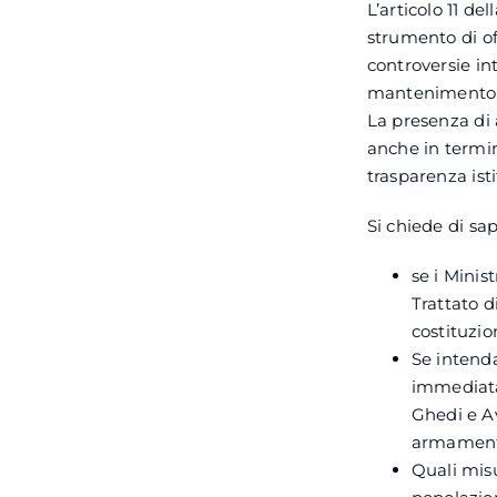
L’articolo 11 de
strumento di of
controversie in
mantenimento e 
La presenza di 
anche in termini
trasparenza ist
Si chiede di sa
se i Minis
Trattato d
costituzio
Se intend
immediata 
Ghedi e Av
armamenti
Quali misu