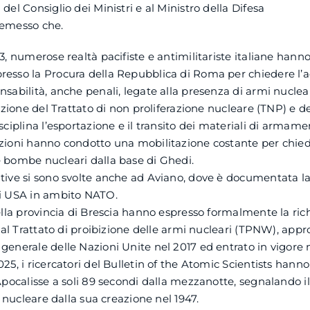
del Consiglio dei Ministri e al Ministro della Difesa
remesso che.
23, numerose realtà pacifiste e antimilitariste italiane hann
resso la Procura della Repubblica di Roma per chiedere l’
sabilità, anche penali, legate alla presenza di armi nucleari
lazione del Trattato di non proliferazione nucleare (TNP) e de
sciplina l’esportazione e il transito dei materiali di armame
zioni hanno condotto una mobilitazione costante per chied
 bombe nucleari dalla base di Ghedi.
tive si sono svolte anche ad Aviano, dove è documentata l
ri USA in ambito NATO.
della provincia di Brescia hanno espresso formalmente la ric
ca al Trattato di proibizione delle armi nucleari (TPNW), app
generale delle Nazioni Unite nel 2017 ed entrato in vigore n
025, i ricercatori del Bulletin of the Atomic Scientists hann
’Apocalisse a soli 89 secondi dalla mezzanotte, segnalando 
io nucleare dalla sua creazione nel 1947.