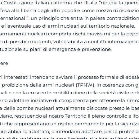
lla Costituzione italiana afferma che l’Italia “ripudia la gue
fesa alla libertà degli altri popoli e come mezzo di risoluzi
ternazionali”, un principio che entra in palese contraddizion
l’eventuale uso di armi nucleari sul territorio nazionale.
armamenti nucleari comporta rischi gravissimi per la popola
 di possibili incidenti, vulnerabilità a conflitti internaziona
ituzionale su piani di emergenza e prevenzione.
pere
tri interessati intendano avviare il processo formale di adesio
i proibizione delle armi nucleari (TPNW), in coerenza con gl
nali e con la crescente mobilitazione della società civile e deg
ano adottare iniziative di competenza per ottenere la rimo
delle bombe nucleari attualmente dislocate presso le basi 
iano, restituendo al nostro Territorio il pieno controllo e l
 che rappresentano un rischio permanente per la sicurezz
re abbiano adottato, o intendano adottare, per la protezio