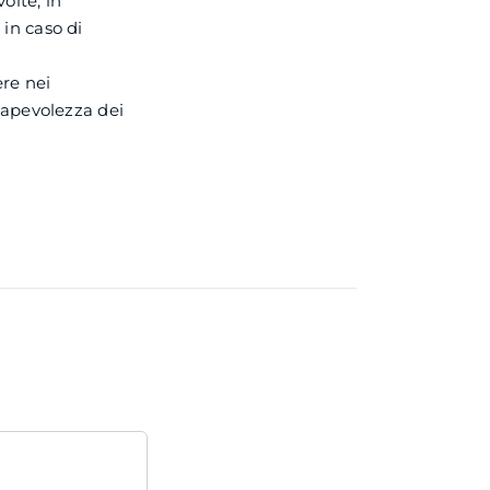
olte, in
 in caso di
re nei
nsapevolezza dei