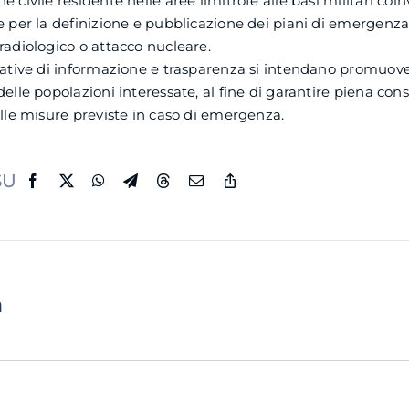
e civile residente nelle aree limitrofe alle basi militari coinv
e per la definizione e pubblicazione dei piani di emergenza
radiologico o attacco nucleare.
iative di informazione e trasparenza si intendano promuove
delle popolazioni interessate, al fine di garantire piena co
elle misure previste in caso di emergenza.
SU
a