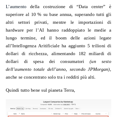
L’aumento
della costruzione di
“D
ata center
” è
superiore al 10
% su base annua, superando tutti gli
altri settori privati, mentre le importazioni di
hardware per l
’AI
hanno raddoppiato le medie a
lungo termine,
ed il
boom delle azioni legate
all
’
I
ntellogenza
A
ritificiale
ha aggiunto 5 trilioni di
dollari di ricchezza, alimentando 182 miliardi di
dollari di spesa dei consumatori
(un sesto
dell
’
aumento totale dell
’
anno, secondo JPMorgan)
,
anche se concentrato
solo
tra i redditi più alti
.
Quindi tutto bene sul pianeta Terra,