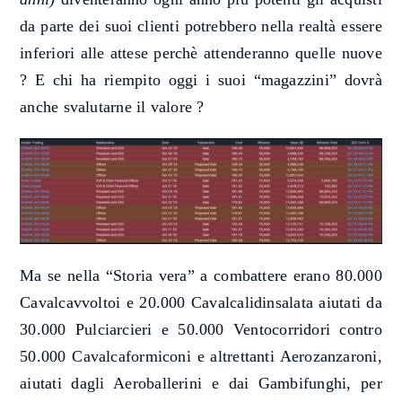
da parte dei suoi clienti potrebbero nella realtà essere
inferiori alle attese perchè attenderanno quelle nuove
? E chi ha riempito oggi i suoi “magazzini” dovrà
anche svalutarne il valore ?
Ma se nella “Storia vera” a combattere erano
80.000
Cavalcavvoltoi e 20.000
Cavalcalidinsalata aiutati da
30.000 Pulciarcieri e 50.000 Ventocorridori
contro
50.000
Cavalcaformiconi
e altrettanti
Aerozanzaroni,
aiutat
i
dagli
Aeroballerini
e da
i Gambifunghi
, per