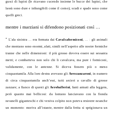
gusci di lupini (le ricavano cucendo insieme le bucce dei lupini, che
lassù sono dure e infrangibili come il corno); scudi e spade sono come
quelli greci.
mentre i marziani si difendono posizionati così …
“
L’ala sinistra
…
era formata dai
Cavalcaformiconi
,
…
: gli animali
che montano sono enormi, alati, simili nell’aspetto alle nostre formiche
tranne che nelle dimensioni: il più grosso doveva essere sui sessanta
metri; e combatteva non solo chi li cavalcava, ma pure i formiconi,
validamente, con le antenne. Si diceva fossero più o meno
cinquantamila. Alla loro destra avevano gli
Aerozanzaroni
, in numero
di circa cinquantamila anch’essi, tutti arcieri a cavallo di grosse
zanzare; a fianco di questi gli
Aeroballerini
, fanti armati alla leggera,
però quanto mai bellicosi: da lontano lanciavano con la fionda
ravanelli giganteschi e chi veniva colpito non poteva resistere neanche
un momento: moriva all’istante, mentre dalla ferita si sprigionava un