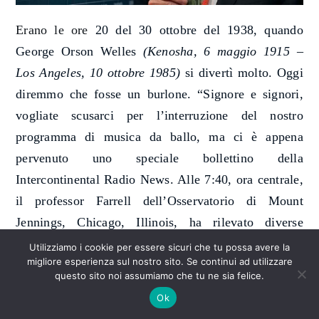
Erano le ore
20 del 30 ottobre del 1938, quando
George Orson Welles
(Kenosha, 6 maggio 1915 –
Los Angeles, 10 ottobre 1985)
si divertì molto
.
Oggi
diremmo che fosse un burlone. “Signore e signori,
vogliate scusarci per l’interruzione del nostro
programma di musica da ballo, ma ci è appena
pervenuto uno speciale bollettino della
Intercontinental Radio News. Alle 7:40, ora centrale,
il professor Farrell dell’Osservatorio di Mount
Jennings, Chicago, Illinois, ha rilevato diverse
esplosioni di gas incandescente che si sono succedute
Utilizziamo i cookie per essere sicuri che tu possa avere la
migliore esperienza sul nostro sito. Se continui ad utilizzare
ad intervalli regolari sul pianeta Marte. Le indagini
questo sito noi assumiamo che tu ne sia felice.
spettroscopiche hanno stabilito che il gas in questione
Ok
è idrogeno e si sta muovendo verso la Terra ad