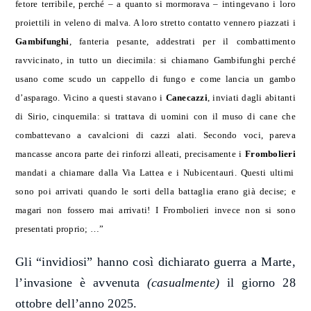
fetore terribile, perché – a quanto si mormorava – intingevano i loro
proiettili in veleno di malva. A loro stretto contatto vennero piazzati i
Gambifunghi
, fanteria pesante, addestrati per il combattimento
ravvicinato, in tutto un diecimila: si chiamano Gambifunghi perché
usano come scudo un cappello di fungo e come lancia un gambo
d’asparago. Vicino a questi stavano i
Canecazzi
, inviati dagli abitanti
di Sirio, cinquemila: si trattava di uomini con il muso di cane che
combattevano a cavalcioni di cazzi alati. Secondo voci, pareva
mancasse ancora parte dei rinforzi alleati, precisamente i
Frombolieri
mandati a chiamare dalla Via Lattea e i Nubicentauri. Questi ultimi
sono poi arrivati quando le sorti della battaglia erano già decise; e
magari non fossero mai arrivati! I Frombolieri invece non si sono
presentati proprio;
…”
Gli “invidiosi” hanno così dichiarato guerra a Marte,
l’invasione è avvenuta
(casualmente)
il giorno 28
ottobre dell’anno 2025.