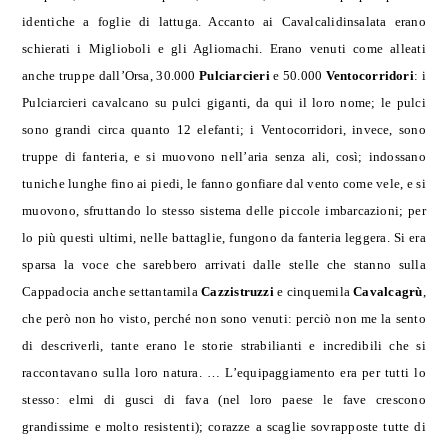
identiche a foglie di lattuga. Accanto ai Cavalcalidinsalata erano
schierati i Miglioboli e gli Agliomachi. Erano venuti come alleati
anche truppe dall
’
Orsa, 30.000
Pulciarcieri
e 50.000
Ventocorridori
: i
Pulciarcieri cavalcano su pulci giganti, da qui il loro nome; le pulci
sono grandi circa quanto 12 elefanti; i Ventocorridori, invece, sono
truppe di fanteria, e si muovono nell’aria senza ali, così; indossano
tuniche lunghe fino ai piedi, le fanno gonfiare dal vento come vele, e si
muovono, sfruttando lo stesso sistema delle piccole imbarcazioni; per
lo più questi ultimi, nelle battaglie, fungono da fanteria leggera. Si era
sparsa la voce che sarebbero arrivati dalle stelle che stanno sulla
Cappadocia anche settantamila
Cazzistruzzi
e cinquemila
Cavalcagrù
,
che però non ho visto, perché non sono venuti: perciò non me la sento
di descriverli, tante erano le storie strabilianti e incredibili che si
raccontavano sulla loro natura.
…
L’equipaggiamento era per tutti lo
stesso: elmi di gusci di fava (nel loro paese le fave crescono
grandissime e molto resistenti); corazze a scaglie sovrapposte tutte di