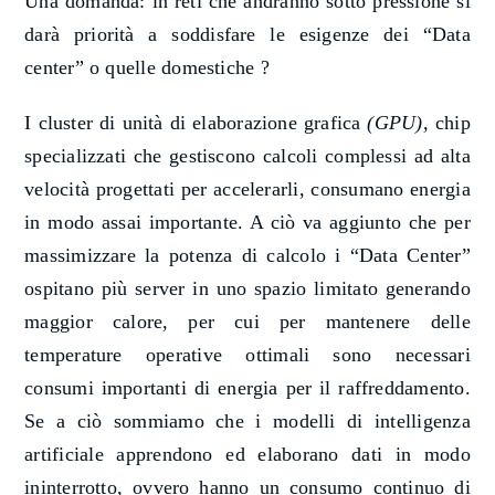
Una domanda: in reti che andranno sotto pressione si
darà priorità a soddisfare le esigenze dei “Data
center” o quelle domestiche ?
I
cluster di unità di elaborazione grafica
(GPU)
,
chip
specializzati
che
gestiscono calcoli complessi ad alta
velocità
progettati per accelerarli, consumano energia
in modo assai importante
.
A ciò va aggiunto che per
massimizzare la potenza di calcolo i “Data Center”
ospitano più server in uno spazio limitato generando
maggior calore, per cui per mantenere delle
temperature operative ottimali sono necessari
consumi importanti di energia per il raffreddamento.
Se a ciò sommiamo che i modelli di
intelligenza
artificiale apprend
o
no ed elabor
a
no dati
in modo
ininterrotto, ovvero hanno un
consumo continuo di