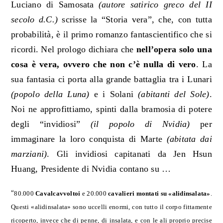
Luciano di Samosata
(
autore satirico greco del II
secolo d.C.
)
scrisse la “Storia vera”, che, con tutta
probabilità, è
il primo romanzo fantascientifico
che si
ricordi. Nel prologo dichiara che
nell’opera solo una
cosa è vera, ovvero che non c’è nulla di vero
.
La
sua fantasia ci porta alla grande battaglia tra i Lunari
(popolo della Luna)
e i Solani
(abitanti del Sole)
.
Noi ne approfittiamo, spinti dalla bramosia di potere
degli “invidiosi”
(il popolo di Nvidia)
per
immaginare la loro conquista di Marte
(abitata dai
marziani)
. Gli invidiosi capitanati da Jen Hsun
Huang, Presidente di Nvidia contano su …
“
80.000
Cavalcavvoltoi
e 20.000
cavalieri montati su «alidinsalata»
.
Questi «alidinsalata» sono uccelli enormi, con tutto il corpo fittamente
ricoperto, invece che di penne, di insalata, e con le ali proprio precise