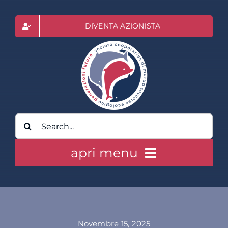
Salta
al
DIVENTA AZIONISTA
contenuto
Cerca
per:
apri menu
HOME
CLASS ACTION RAI
Novembre 15, 2025