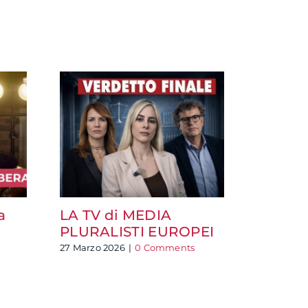
a
LA TV di MEDIA
Il futu
PLURALISTI EUROPEI
Mozion
i beni
27 Marzo 2026
|
0 Comments
24 Maggio