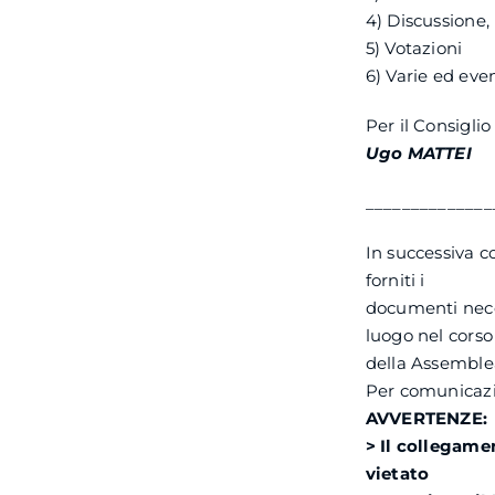
4) Discussione, 
5) Votazioni
6) Varie ed eve
Per il Consigli
Ugo MATTEI
______________
In successiva 
forniti i
documenti neces
luogo nel corso
della Assemble
Per comunicazio
AVVERTENZE:
> Il collegame
vietato