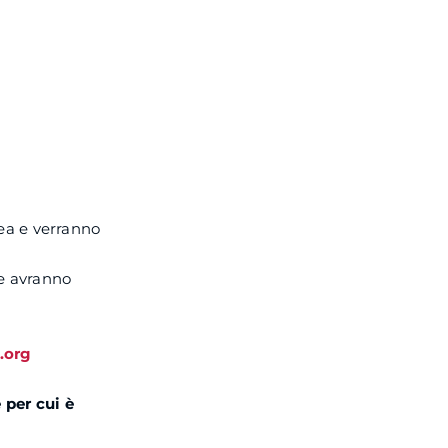
ea e verranno
he avranno
.org
 per cui è