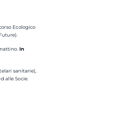
corso Ecologico
Future).
 mattino.
In
lari sanitarie),
 alle Socie.