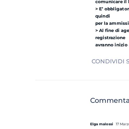
comunicare il 
> E’ obbligato
quindi
per la ammiss
> Al fine di ag
registrazione
avranno inizio 
CONDIVIDI 
Comment
Elga malossi
17 Marzo