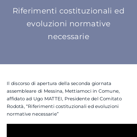
Riferimenti costituzionali ed
SU DI NOI
evoluzioni normative
ATTIVITÀ
necessarie
BENI COMUNI
NEWS
Il discorso di apertura della seconda giornata
CONTATTI
assembleare di Messina, Mettiamoci in Comune,
affidato ad Ugo MATTEI, Presidente del Comitato
Rodotà, “Riferimenti costituzionali ed evoluzioni
normative necessarie”