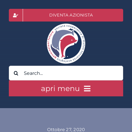
Salta
al
DIVENTA AZIONISTA
contenuto
Cerca
per:
apri menu
HOME
CLASS ACTION RAI
Ottobre 27, 2020