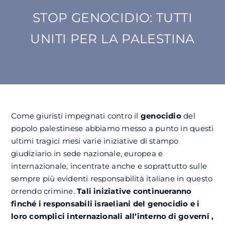
STOP GENOCIDIO: TUTTI
SU DI NOI
UNITI PER LA PALESTINA
ATTIVITÀ
BENI COMUNI
Come giuristi impegnati contro il
genocidio
del
NEWS
popolo palestinese abbiamo messo a punto in questi
ultimi tragici mesi varie iniziative di stampo
CONTATTI
giudiziario in sede nazionale, europea e
internazionale, incentrate anche e soprattutto sulle
sempre più evidenti responsabilità italiane in questo
orrendo crimine.
Tali iniziative continueranno
finché i responsabili israeliani del genocidio e i
loro complici internazionali all’interno di governi ,