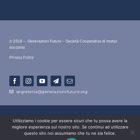
© 2018 – Generazioni Future – Società Cooperativa di mutuo
soccorso
Privacy Policy
segreteria@generazionifuture.org
RAGIONE SOCIALE –
Società Cooperativa Di Mutuo Soccorso
Utilizziamo i cookie per essere sicuri che tu possa avere la
Ecologico a Azionariato Popolare Intergenerazionale
migliore esperienza sul nostro sito. Se continui ad utilizzare
Numero di P.IVA e C.F. : 15149541003 – Ufficio del Registro
questo sito noi assumiamo che tu ne sia felice.
delle Imprese di Roma: n. iscrizione 15149541003