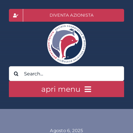
Salta
al
DIVENTA AZIONISTA
contenuto
Cerca
per:
apri menu
HOME
CLASS ACTION RAI
Agosto 6, 2025