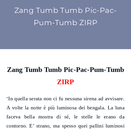
Zang Tumb Tumb Pic-Pac-
SU DI NOI
Pum-Tumb ZIRP
ATTIVITÀ
BENI COMUNI
NEWS
Zang Tumb Tumb P
ic-Pac-Pum-Tumb
ZIRP
CONTATTI
In quella serata non ci fu nessuna sirena ad avvisare.
“
A volte la notte è più luminosa dei bengala. La luna
faceva bella mostra di sé, le stelle le erano da
contorno. E’ strano, ma spesso quei pallini luminosi