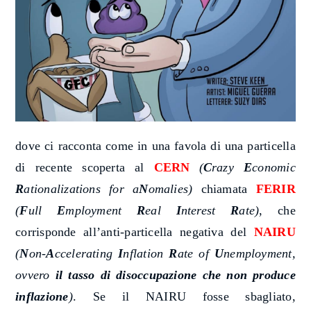
dove ci racconta come in una favola di una particella
di recente scoperta al
CERN
(
C
razy
E
conomic
R
ationalizations for a
N
omalies)
chiamata
FERIR
(
F
ull
E
mployment
R
eal
I
nterest
R
ate)
, che
corrisponde all’anti-particella negativa del
NAIRU
(
N
on-
A
ccelerating
I
nflation
R
ate of
U
nemployment,
ovvero
il tasso di disoccupazione che non produce
inflazione
)
. Se il NAIRU fosse sbagliato,