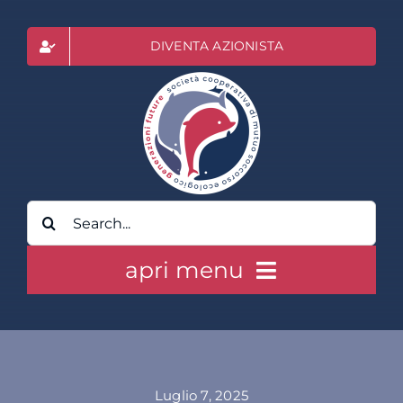
Salta
al
DIVENTA AZIONISTA
contenuto
Cerca
per:
apri menu
HOME
CLASS ACTION RAI
Luglio 7, 2025