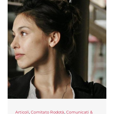
Articoli
,
Comitato Rodotà
,
Comunicati &