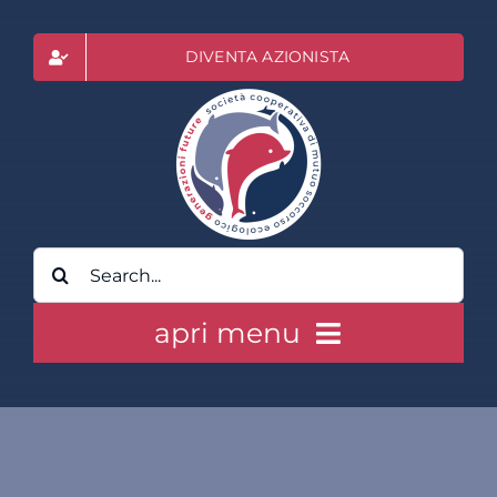
Salta
al
DIVENTA AZIONISTA
contenuto
Cerca
per:
apri menu
HOME
CLASS ACTION RAI