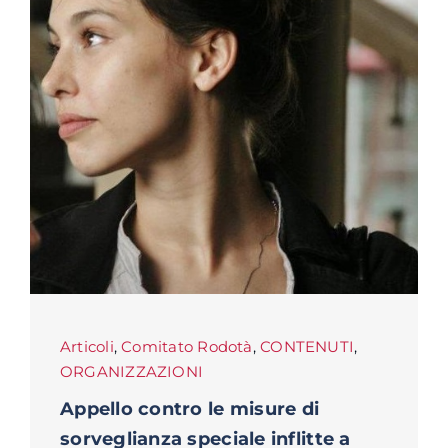
Articoli
,
Comitato Rodotà
,
CONTENUTI
,
ORGANIZZAZIONI
Appello contro le misure di
sorveglianza speciale inflitte a