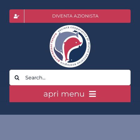
Salta
al
DIVENTA AZIONISTA
contenuto
Cerca
per:
apri menu
HOME
CLASS ACTION RAI