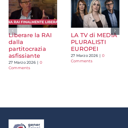
Liberare la RAI
LA TV di MEDIA
dalla
PLURALISTI
partitocrazia
EUROPEI
asfissiante
27 Marzo 2026
|
0
Comments
27 Marzo 2026
|
0
Comments