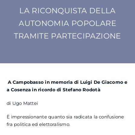
LA RICONQUISTA DELLA
SU DI NOI
AUTONOMIA POPOLARE
ATTIVITÀ
TRAMITE PARTECIPAZIONE
BENI COMUNI
NEWS
A Campobasso in memoria di Luigi De Giacomo e
CONTATTI
a Cosenza in ricordo di Stefano Rodotà
di Ugo Mattei
È impressionante quanto sia radicata la confusione
fra politica ed elettoralismo.