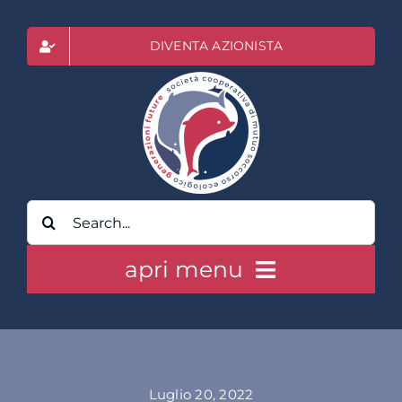
Salta
al
DIVENTA AZIONISTA
contenuto
Cerca
per:
apri menu
HOME
CLASS ACTION RAI
Luglio 20, 2022