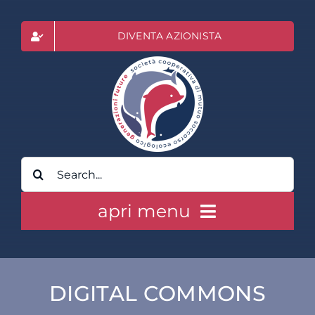
Salta
al
DIVENTA AZIONISTA
contenuto
Cerca
per:
apri menu
HOME
DIGITAL COMMONS
CLASS ACTION RAI