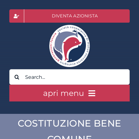
Salta
al
DIVENTA AZIONISTA
contenuto
Cerca
per:
apri menu
HOME
COSTITUZIONE BENE
CLASS ACTION RAI