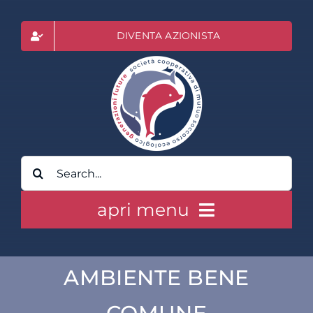
Salta
al
DIVENTA AZIONISTA
contenuto
Cerca
per:
apri menu
HOME
AMBIENTE BENE
CLASS ACTION RAI