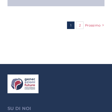
1
2
Prossimo
SU DI NOI