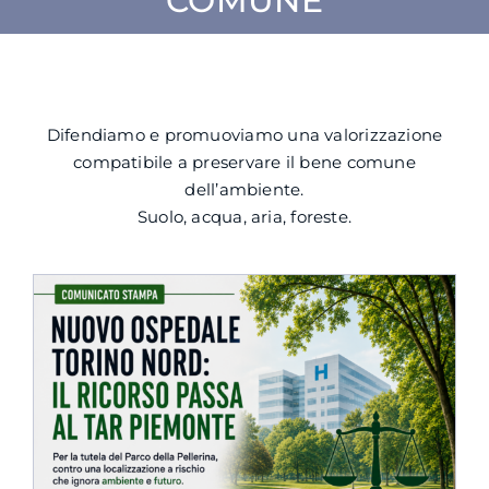
COMUNE
SU DI NOI
ATTIVITÀ
Difendiamo e promuoviamo una valorizzazione
compatibile a preservare il bene comune
BENI COMUNI
dell’ambiente.
Suolo, acqua, aria, foreste.
NEWS
CONTATTI