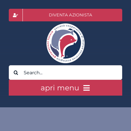
Salta
al
DIVENTA AZIONISTA
contenuto
Cerca
per:
apri menu
HOME
CLASS ACTION RAI