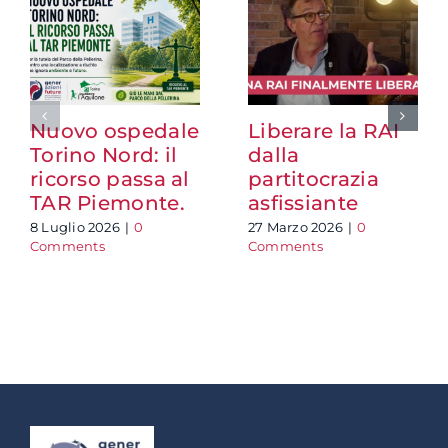
Nuovo ospedale
Liberare la RAI
Torino Nord: il
dalla
ricorso passa al
partitocrazia
TAR Piemonte.
asfissiante
8 Luglio 2026
|
0
27 Marzo 2026
|
0
Comments
Comments