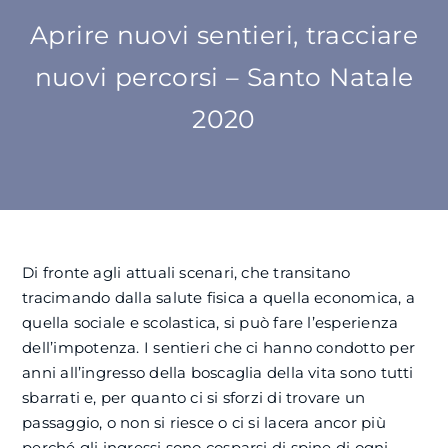
Aprire nuovi sentieri, tracciare
SU DI NOI
nuovi percorsi – Santo Natale
ATTIVITÀ
2020
BENI COMUNI
NEWS
Di fronte agli attuali scenari, che transitano
CONTATTI
tracimando dalla salute fisica a quella economica, a
quella sociale e scolastica, si può fare l’esperienza
dell’impotenza. I sentieri che ci hanno condotto per
anni all’ingresso della boscaglia della vita sono tutti
sbarrati e, per quanto ci si sforzi di trovare un
passaggio, o non si riesce o ci si lacera ancor più
perché gli ingressi sono cosparsi di spine di ogni