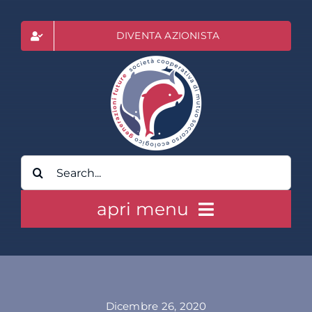
Salta
al
DIVENTA AZIONISTA
contenuto
Cerca
per:
apri menu
HOME
CLASS ACTION RAI
Dicembre 26, 2020