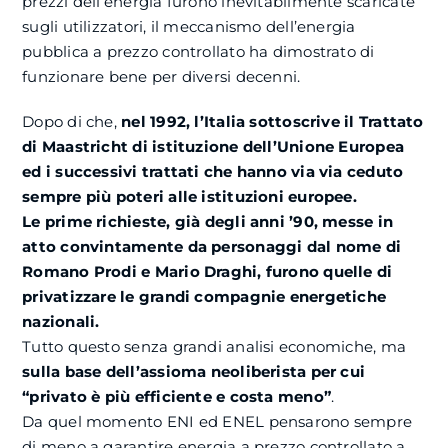
prezzi dell’energia furono inevitabilmente scaricate
sugli utilizzatori, il meccanismo dell’energia
pubblica a prezzo controllato ha dimostrato di
funzionare bene per diversi decenni.
Dopo di che,
nel 1992, l’Italia sottoscrive il Trattato
di Maastricht di istituzione dell’Unione Europea
ed i successivi trattati che hanno via via ceduto
sempre più poteri alle istituzioni europee.
Le prime richieste, già degli anni ’90, messe in
atto convintamente da personaggi dal nome di
Romano Prodi e Mario Draghi, furono quelle di
privatizzare le grandi compagnie energetiche
nazionali.
Tutto questo senza grandi analisi economiche, ma
sulla base dell’assioma neoliberista per cui
“privato è più efficiente e costa meno”
.
Da quel momento ENI ed ENEL pensarono sempre
di meno a garantire energia a prezzo controllato a