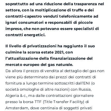
soprattutto ad una riduzione della trasparenza nel
settore, con la moltiplicazione di truffe e dei
contratti-capestro venduti telefonicamente ad
ignari consumatori e responsabili di piccole
imprese, che non potevano essere specialisti di
contratti energetici.
Il livello di privatizzazioni ha raggiunto il suo
culmine la scorsa estate 2021, con
l’attualizzazione della finanziarizzazione del
mercato europeo del gas naturale.
Da allora il prezzo di vendita al dettaglio del gas non
viene più determinato dai prezzi dei contratti di
fornitura a lungo termine sottoscritti dall’ENI (o
società omologhe di altre nazioni) con Russia,
Algeria & c., ma dalle contrattazioni giornaliere
presso la borsa TTF (Title Transfer Facility) di
Amsterdam, dove centinaia di soggetti privati