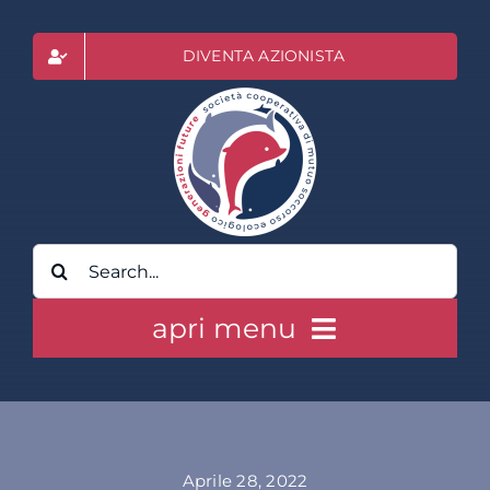
Salta
al
DIVENTA AZIONISTA
contenuto
Cerca
per:
apri menu
HOME
CLASS ACTION RAI
Aprile 28, 2022