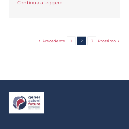
Continua a leggere
Precedente
1
2
3
Prossimo