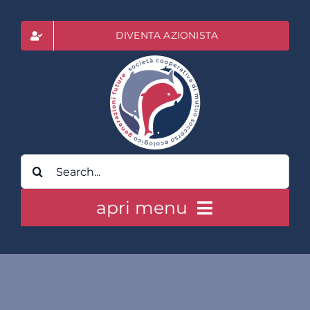
Salta
al
DIVENTA AZIONISTA
contenuto
Cerca
per:
apri menu
HOME
CLASS ACTION RAI