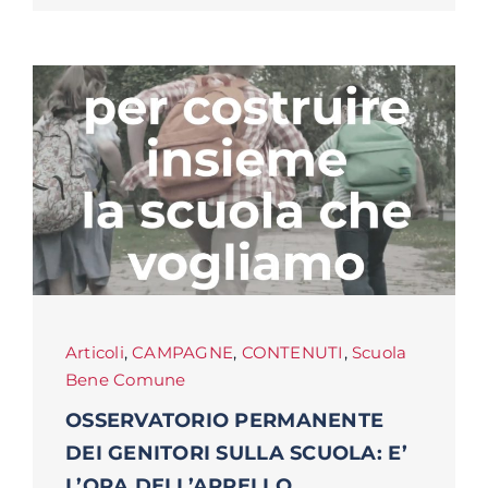
Articoli
,
CAMPAGNE
,
CONTENUTI
,
Scuola
Bene Comune
OSSERVATORIO PERMANENTE
DEI GENITORI SULLA SCUOLA: E’
L’ORA DELL’APPELLO