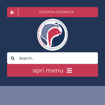
Salta
al
DIVENTA AZIONISTA
contenuto
Cerca
per:
apri menu
HOME
CLASS ACTION RAI