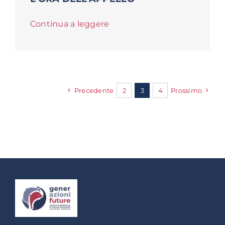
Continua a leggere
Precedente
2
3
4
Prossimo