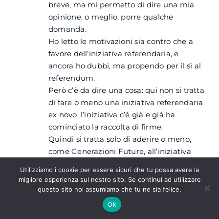
breve, ma mi permetto di dire una mia
opinione, o meglio, porre qualche
domanda.
Ho letto le motivazioni sia contro che a
favore dell’iniziativa referendaria, e
ancora ho dubbi, ma propendo per il sì al
referendum.
Però c’è da dire una cosa: qui non si tratta
di fare o meno una iniziativa referendaria
ex novo, l’iniziativa c’è già e già ha
cominciato la raccolta di firme.
Quindi si tratta solo di aderire o meno,
come Generazioni Future, all’iniziativa
già esistente. E dei cui garanti già fa
Utilizziamo i cookie per essere sicuri che tu possa avere la
parte Ugo Mattei.
migliore esperienza sul nostro sito. Se continui ad utilizzare
Stante così le cose mi sembra che
questo sito noi assumiamo che tu ne sia felice.
Generazioni Future debba aderire, sia
Ok
perché si favorirebbe la raccolta di firme,