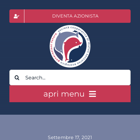
Salta
al
DIVENTA AZIONISTA
contenuto
Cerca
per:
apri menu
HOME
CLASS ACTION RAI
Settembre 17, 2021