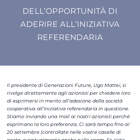
DELL’OPPORTUNITÀ DI
SU DI NOI
ADERIRE ALL’INIZIATIVA
ATTIVITÀ
REFERENDARIA
BENI COMUNI
NEWS
Il presidente di Generazioni Future, Ugo Mattei, si
CONTATTI
rivolge direttamente agli azionisti per chiedere loro
di esprimersi in merito all’adesione della società
cooperativa all’iniziativa referendaria in questione.
Stiamo inviando una mail ai nostri azionisti perché
esprimano la loro preferenza, Ci sarà tempo fino al
20 settembre (controllate nelle vostre caselle di
posta, eventualmente anche nelle spam. Se siete