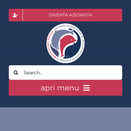
Salta
al
DIVENTA AZIONISTA
contenuto
Cerca
per:
apri menu
HOME
CLASS ACTION RAI