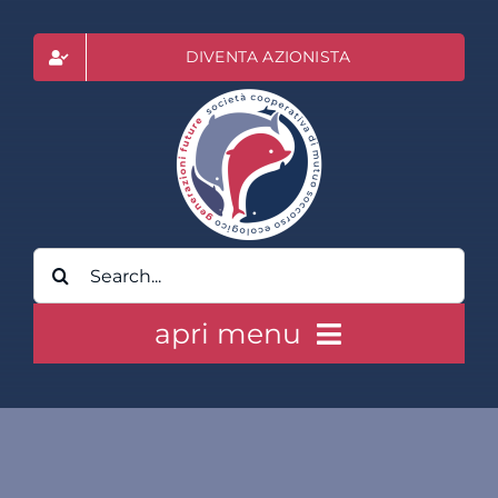
Salta
al
DIVENTA AZIONISTA
contenuto
Cerca
per:
apri menu
HOME
CLASS ACTION RAI