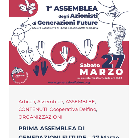
Articoli
,
Assemblee
,
ASSEMBLEE
,
CONTENUTI
,
Cooperativa Delfino
,
ORGANIZZAZIONI
PRIMA ASSEMBLEA DI
GENERAZIONI FUTURE – 27 Marzo