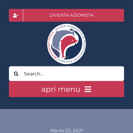
Salta
al
DIVENTA AZIONISTA
contenuto
Cerca
per:
apri menu
HOME
CLASS ACTION RAI
Marzo 23, 2021