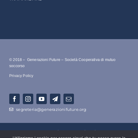
© 2018 – Generazioni Future – Società Cooperativa di mutuo
soccorso
Privacy Policy
segreteria@generazionifuture.org
RAGIONE SOCIALE –
Società Cooperativa Di Mutuo Soccorso