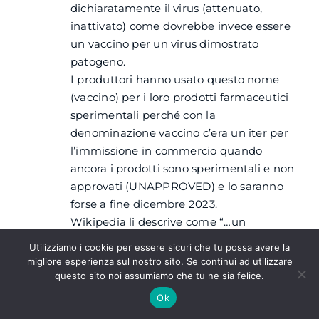
dichiaratamente il virus (attenuato,
inattivato) come dovrebbe invece essere
un vaccino per un virus dimostrato
patogeno.
I produttori hanno usato questo nome
(vaccino) per i loro prodotti farmaceutici
sperimentali perché con la
denominazione vaccino c’era un iter per
l’immissione in commercio quando
ancora i prodotti sono sperimentali e non
approvati (UNAPPROVED) e lo saranno
forse a fine dicembre 2023.
Wikipedia li descrive come “…un
medicinale a RNA che inserisce
Utilizziamo i cookie per essere sicuri che tu possa avere la
frammenti di mRNA nelle cellule
migliore esperienza sul nostro sito. Se continui ad utilizzare
umane…”
questo sito noi assumiamo che tu ne sia felice.
Quindi, hanno sponsorizzato la rapida
Ok
commercializzazione per emergenza