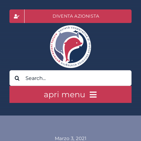
Salta
al
DIVENTA AZIONISTA
contenuto
Cerca
per:
apri menu
HOME
CLASS ACTION RAI
Marzo 3, 2021