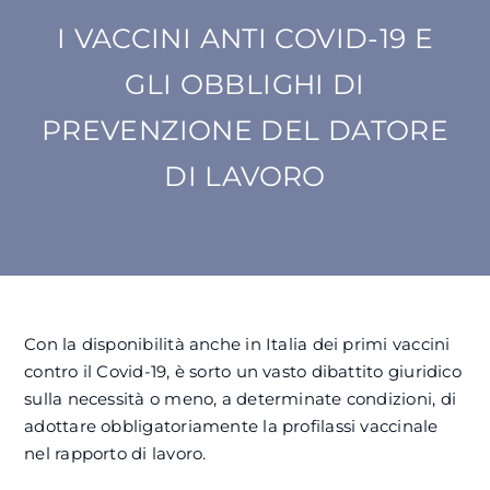
I VACCINI ANTI COVID-19 E
SU DI NOI
GLI OBBLIGHI DI
ATTIVITÀ
PREVENZIONE DEL DATORE
DI LAVORO
BENI COMUNI
NEWS
CONTATTI
Con la disponibilità anche in Italia dei primi vaccini
contro il Covid-19, è sorto un vasto dibattito giuridico
sulla necessità o meno, a determinate condizioni, di
adottare obbligatoriamente la profilassi vaccinale
nel rapporto di lavoro.