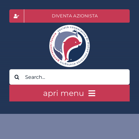
Salta
al
DIVENTA AZIONISTA
contenuto
Cerca
per:
apri menu
HOME
CLASS ACTION RAI