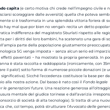
ado capita
(e certo motiva chi crede nell’impegno civile e ne
asciarsi scoraggiare dalle avversità) quella che poteva sem
mente si è trasformata in una splendida vittoria foriera di sv
o hay mal que por bien no venga!» recita un detto popolare
cratica indifferenza del magistrato Sburlati rispetto alle ragi
tta per i diritti dei loro bambini, ha scatenato una gara di so
ell’ampia parte della popolazione giustamente preoccupa
cnologica 5G venga imposta − senza alcun serio ed imparzial
i effetti paventati − ha mostrato la propria generosità. In po
danna è stata raccolta e raddoppiata (ironicamente, con 35m
re il palo!) sotto forma di numerose piccole donazioni (e
ignificativa). Sicché l’eccedenza costituisce la base per d
io alla nostra azione. Dal basso è nato così il
Fondo legale
r le generazioni future
. Una reazione generosa all’oltragg
usura mentale del giudice torinese e dall’avarizia irrespons
nsorzio di società di alta tecnologia). Si tratta di una nuova
ca che, col tempo, potrà strutturare l’
Avvocato delle genera