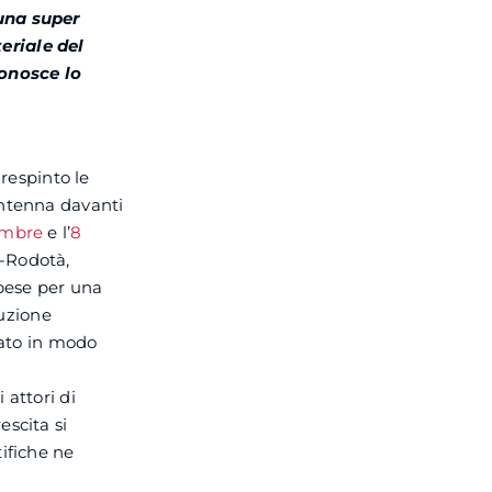
 una super
eriale del
conosce lo
 respinto le
antenna davanti
embre
e l’
8
e-Rodotà,
spese per una
auzione
sato in modo
 attori di
escita si
ifiche ne