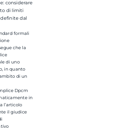
le: considerare
o di limiti
definite dal
andard formali
zione
segue che la
lice
ale di uno
o, in quanto
’ambito di un
 semplice Dpcm
omaticamente in
a l’articolo
te il giudice
di
ativo