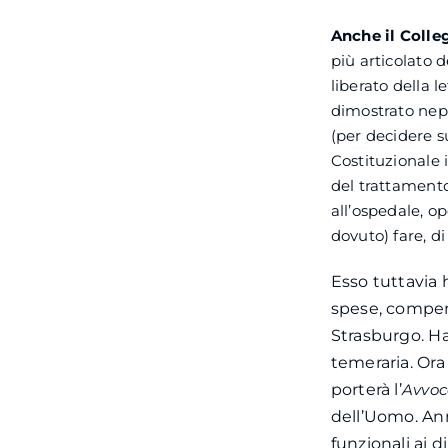
Anche il Colle
più articolato 
liberato della l
dimostrato nepp
(per decidere s
Costituzionale i
del trattamento
all’ospedale, o
dovuto) fare, di
Esso tuttavia 
spese, compens
Strasburgo. Ha 
temeraria. Or
porterà l’
Avvoc
dell’Uomo. An
funzionali ai d