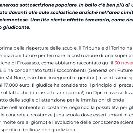
enerosa sottoscrizione popolare. In ballo c’è ben più di
ta davanti alle aule scolastiche anziché nell’area cimit
piemontese. Una lite niente affatto temeraria, come ri
o giudicante.
I
rima della riapertura delle scuole, il Tribunale di Torino ha
enerazioni future per fermare la costruzione di una super 
stiche di Frossasco, come abbiamo raccontato qui il
30 nov
i. E ha condannato tutti i soccombenti (Generazioni Futur
in Val Noce, bambini, insegnanti e genitori) a salatissime 
ai 17.000 euro. Il giudice ha considerato il principio di prec
il sol fatto che (diciassette anni prima!) un Dpcm avesse fis
atto delle soglie di attenzione per le immissioni di onde
he nell’ambiente circostante, negando la possibilità per gli
le concrete circostanze (una scuola dove esseri umani in cr
 molte ore al giorno) e l’evoluzione delle conoscenze scient
specifica declinazione giudiziaria.