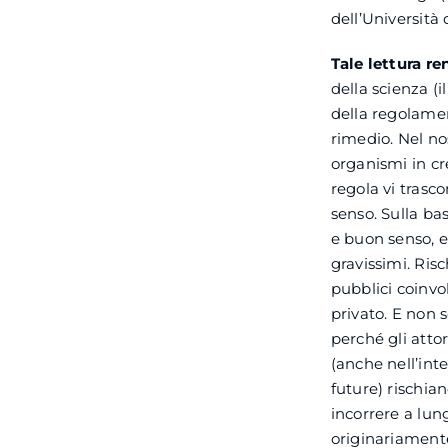
dell’Università
Tale lettura r
della scienza (i
della regolame
rimedio. Nel no
organismi in cr
regola vi trasc
senso. Sulla ba
e buon senso, e
gravissimi. Risc
pubblici coinvol
privato. E non 
perché gli attor
(anche nell’int
future) rischian
incorrere a lung
originariamente 