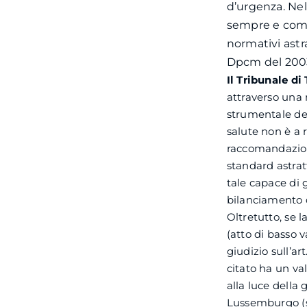
d’urgenza. Nel
sempre e comun
normativi astr
Dpcm del 2003 
Il Tribunale di
attraverso una 
strumentale del
salute non è a r
raccomandazione
standard astrat
tale capace di 
bilanciamento d
Oltretutto, se 
(atto di basso 
giudizio sull’ar
citato ha un va
alla luce della
Lussemburgo (su