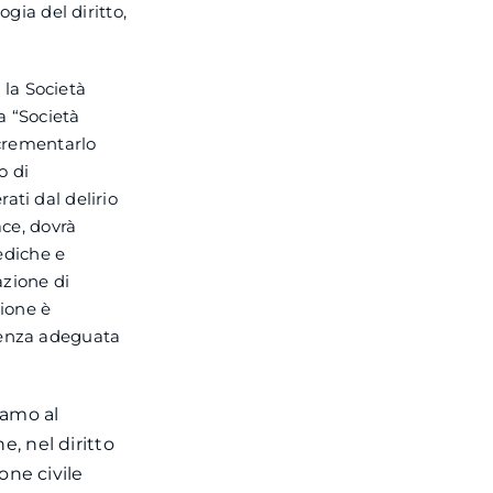
ogia del diritto,
la Società
a “Società
ncrementarlo
o di
ati dal delirio
ace, dovrà
mediche e
’azione di
ione è
 senza adeguata
lamo al
e, nel diritto
one civile