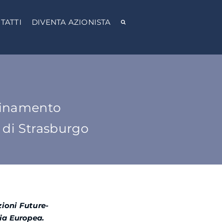
TATTI
DIVENTA AZIONISTA
quinamento
a di Strasburgo
zioni Future-
zia Europea.