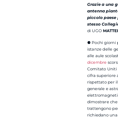
Grazie a una g
antenna pianta
piccolo paese 
stesso Collegi
di UGO
MATTE
⚈ Pochi giorni p
istanze delle g
alle aule scola
dicembre
scors
Comitato Uniti 
cifra superiore 
rispettato per 
generale e astr
elettromagnetic
dimostrare che 
trattengono per
richiedano una 