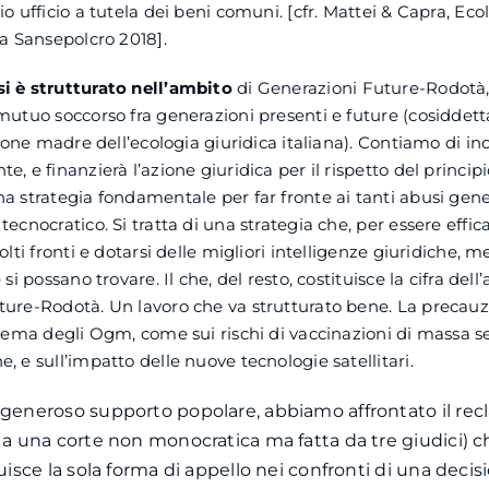
o ufficio a tutela dei beni comuni. [cfr. Mattei & Capra, Ecol
ca Sansepolcro 2018].
i è strutturato nell’ambito
di Generazioni Future-Rodotà, 
mutuo soccorso fra generazioni presenti e future (cosiddett
uzione madre dell’ecologia giuridica italiana). Contiamo di i
, e finanzierà l’azione giuridica per il rispetto del principi
a strategia fondamentale per far fronte ai tanti abusi gener
ecnocratico. Si tratta di una strategia che, per essere effic
olti fronti e dotarsi delle migliori intelligenze giuridiche, 
 si possano trovare. Il che, del resto, costituisce la cifra dell
ture-Rodotà. Un lavoro che va strutturato bene. La precauz
 tema degli Ogm, come sui rischi di vaccinazioni di massa
, e sull’impatto delle nuove tecnologie satellitari.
 generoso supporto popolare, abbiamo affrontato il rec
a a una corte non monocratica ma fatta da tre giudici) ch
tuisce la sola forma di appello nei confronti di una decisi