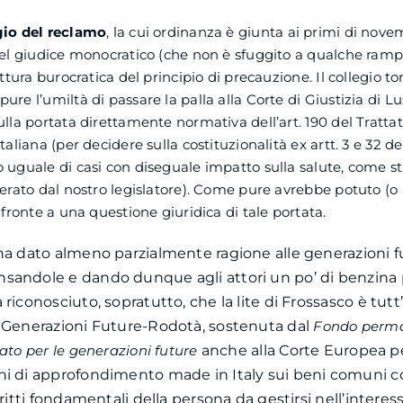
gio del reclamo
, la cui ordinanza è giunta ai primi di nove
del giudice monocratico (che non è sfuggito a qualche ramp
ettura burocratica del principio di precauzione. Il collegio t
ure l’umiltà di passare la palla alla Corte di Giustizia di
ulla portata direttamente normativa dell’art. 190 del Trattat
taliana (per decidere sulla costituzionalità ex artt. 3 e 32 d
 uguale di casi con diseguale impatto sulla salute, come st
perato dal nostro legislatore). Come pure avrebbe potuto (o 
 fronte a una questione giuridica di tale portata.
ha dato almeno parzialmente ragione alle generazioni f
andole e dando dunque agli attori un po’ di benzina p
riconosciuto, sopratutto, che la lite di Frossasco è tutt
a Generazioni Future-Rodotà, sostenuta dal
Fondo perm
ato per le generazioni future
anche alla Corte Europea per
ni di approfondimento made in Italy sui beni comuni c
iritti fondamentali della persona da gestirsi nell’interes