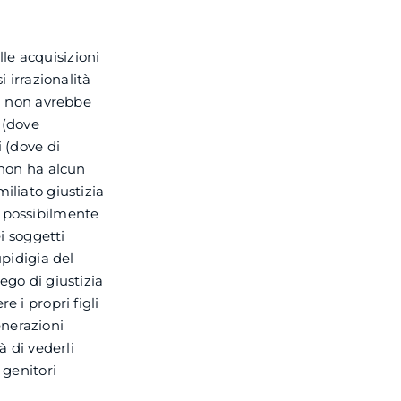
le acquisizioni
i irrazionalità
a non avrebbe
 (dove
i (dove di
 non ha alcun
iliato giustizia
a possibilmente
ei soggetti
upidigia del
ego di giustizia
e i propri figli
enerazioni
à di vederli
 genitori