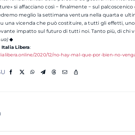
ture» si affacciano così − finalmente − sul palcoscenico 
dremo meglio la settimana ventura nella quarta e ulti
su una vicenda che può costituire, a tutti gli effetti, u
levante impatto sul futuro di tutti noi. Tanto più, di chi 
nua)
◆
u
Italia Libera
:
alialibera.online/2020/12/no-hay-mal-que-por-bien-no-ven
SU
a