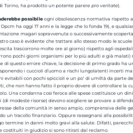
 di Torino, ha prodotto un potente parere
pro veritate
).
enderebbe possibile
ogni obsolescenza normativa rispetto al
l Dpcm ha oggi 17 anni e la legge che lo fonda 19), e qualsias
ntazione magari sopravvenuta o successivamente scopert
stro caso è evidente che trattare allo stesso modo le scuole
escita trascorrono molte ore al giorno) rispetto agli ospedal
orrono pochi giorni organismi per lo più adulti e già malati)
se di questo errore chiave, la decisione di primo grado ha um
sponendo i cuccioli d’uomo a rischi lungolatenti incerti m
hi evitabili con pochi spiccioli e un po’ di umiltà da parte d
ti, che non hanno fatto il proprio dovere di controllare la c
solo. Una condanna così feroce alle spese costituisce un dini
i (di modeste risorse) devono scegliere se provare a difender
eresse della comunità in senso ampio, comprensiva delle g
do un tracollo finanziario. Oppure rassegnarsi alla possibilit
o termine in danni molto gravi alla salute. Difatti, parecchi
costituiti in giudizio si sono ritirati dal reclamo.