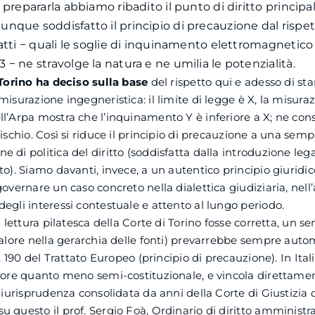
 prepararla abbiamo ribadito il punto di diritto principa
que soddisfatto il principio di precauzione dal rispett
atti − quali le soglie di inquinamento elettromagnetico 
− ne stravolge la natura e ne umilia le potenzialità.
 Torino ha deciso sulla base
del rispetto qui e adesso di st
misurazione ingegneristica: il limite di legge è X, la misura
l’Arpa mostra che l’inquinamento Y è inferiore a X; ne con
ischio. Così si riduce il principio di precauzione a una semp
 di politica del diritto (soddisfatta dalla introduzione leg
to). Siamo davanti, invece, a un autentico principio giuridic
governare un caso concreto nella dialettica giudiziaria, nell
egli interessi contestuale e attento al lungo periodo.
la lettura pilatesca della Corte di Torino fosse corretta, un
valore nella gerarchia delle fonti) prevarrebbe sempre aut
t. 190 del Trattato Europeo (principio di precauzione). In Itali
lore quanto meno semi-costituzionale, e vincola direttamen
 giurisprudenza consolidata da anni della Corte di Giustizia 
 questo il prof. Sergio Foà, Ordinario di diritto amministr