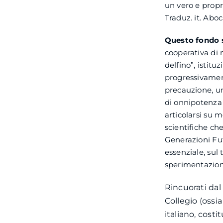
un vero e propri
Traduz. it. Abo
Questo fondo s
cooperativa di 
delfino”, istit
progressivamente
precauzione, un
di onnipotenza t
articolarsi su m
scientifiche che
Generazioni Fu
essenziale, sul
sperimentazione
Rincuorati dal
Collegio (ossi
italiano, costi