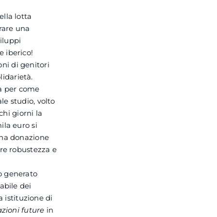
lla lotta
brare una
iluppi
 iberico!
oni di genitori
lidarietà.
ta per come
e studio, volto
chi giorni la
ila euro si
 una donazione
are robustezza e
io generato
abile dei
 istituzione di
zioni future
in