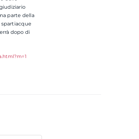
giudiziario
ma parte della
no spartiacque
verrà dopo di
ga.html?m=1