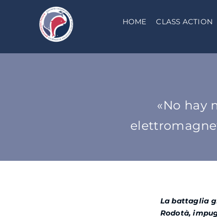
Salta
al
HOME
CLASS ACTION
contenuto
«No hay m
elettromagneti
La battaglia g
Rodotà, impu