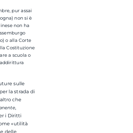
mbre, pur assai
ogna) non si è
orinese non ha
 Lussemburgo
o) o alla Corte
ella Costituzione
are a scuola o
addirittura
uture sulle
er la strada di
’altro che
anente
,
 i Diritti
ome «utilità
se delle