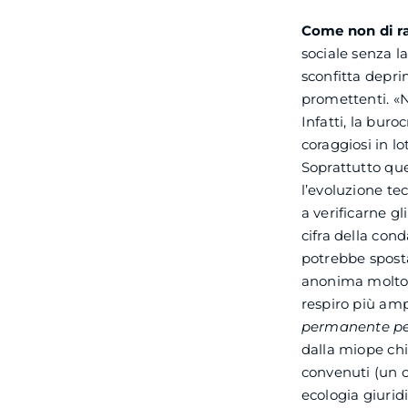
Come non di r
sociale senza l
sconfitta depri
promettenti. «N
Infatti, la buro
coraggiosi in lo
Soprattutto qu
l’evoluzione te
a verificarne gl
cifra della con
potrebbe sposta
anonima molto s
respiro più amp
permanente
pe
dalla miope chi
convenuti (un co
ecologia giuridi