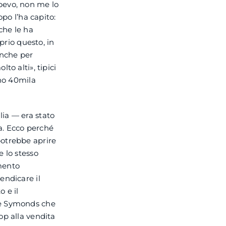
pevo, non me lo
o l’ha capito:
che le ha
prio questo, in
anche per
to alti», tipici
ano 40mila
ia — era stato
. Ecco perché
potrebbe aprire
e lo stesso
mento
endicare il
o e il
ie Symonds che
op alla vendita