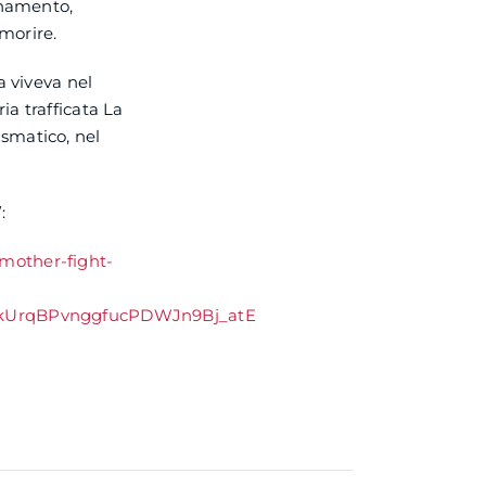
inamento,
 morire.
a viveva nel
a trafficata La
smatico, nel
:
mother-fight-
RkUrqBPvnggfucPDWJn9Bj_atE