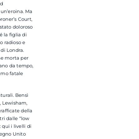
od
un’eroina. Ma
oroner’s Court,
 stato doloroso
la figlia di
o radioso e
 di Londra.
sse morta per
avano da tempo,
timo fatale
urali. Bensì
re, Lewisham,
afficate della
ri dalle “low
ui i livelli di
Regno Unito