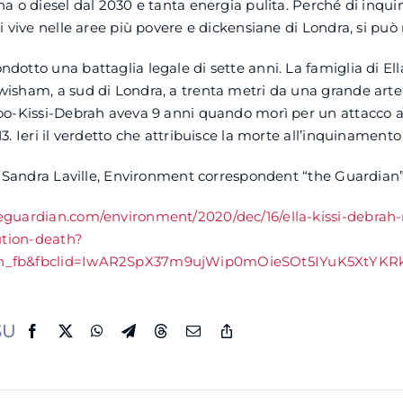
na o diesel dal 2030 e tanta energia pulita. Perché di inqu
si vive nelle aree più povere e dickensiane di Londra, si può
dotto una battaglia legale di sette anni. La famiglia di Ell
isham, a sud di Londra, a trenta metri da una grande arteri
doo-Kissi-Debrah aveva 9 anni quando morì per un attacco a
3. Ieri il verdetto che attribuisce la morte all’inquinamento
di Sandra Laville, Environment correspondent “the Guardian”
eguardian.com/environment/2020/dec/16/ella-kissi-debrah-
lution-death?
n_fb&fbclid=IwAR2SpX37m9ujWip0mOieSOt5IYuK5XtYK
SU