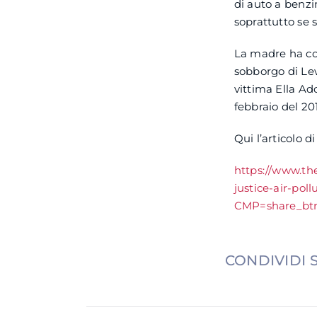
di auto a benzi
soprattutto se 
La madre ha con
sobborgo di Lew
vittima Ella A
febbraio del 201
Qui l’articolo 
https://www.th
justice-air-pol
CMP=share_bt
CONDIVIDI 