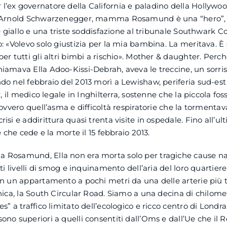
’ex governatore della California e paladino della Hollywo
 Arnold Schwarzenegger, mamma Rosamund è una “hero”, 
te giallo e una triste soddisfazione al tribunale Southwark C
: «Volevo solo giustizia per la mia bambina. La meritava. È
r tutti gli altri bimbi a rischio». Mother & daughter. Perché 
amava Ella Adoo-Kissi-Debrah, aveva le treccine, un sorris
o nel febbraio del 2013 morì a Lewishaw, periferia sud-est
r, il medico legale in Inghilterra, sostenne che la piccola fo
 ovvero quell’asma e difficoltà respiratorie che la torment
si e addirittura quasi trenta visite in ospedale. Fino all’ul
e che cede e la morte il 15 febbraio 2013.
Rosamund, Ella non era morta solo per tragiche cause nat
lti livelli di smog e inquinamento dell’aria del loro quartie
n un appartamento a pochi metri da una delle arterie più tr
nica, la South Circular Road. Siamo a una decina di chilomet
” a traffico limitato dell’ecologico e ricco centro di Londra: q
no superiori a quelli consentiti dall’Oms e dall’Ue che il 