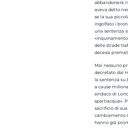
abbandonerà ir
aveva detto ne
se la sua picco
ingolfato i bron
una sentenza st
«inquinamento a
delle strade tr
decessi prematu
Mai nessuno pri
decretato dal 
la sentenza su 
a cause miliona
sindaco di Lon
spartiacque». P
sacrificio di su
cambiamento cl
hanno già prome