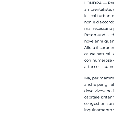
LONDRA — Per l
ambientalista,
lei, col turban
non è d’accordo
ma necessario pe
Rosamund si chi
nove anni quand
Allora il corone
cause naturali,
con numerose cri
attacco, il cuor
Ma, per mamma 
anche per gli a
dove vivevano i
capitale britan
congestion zones
inquinamento so