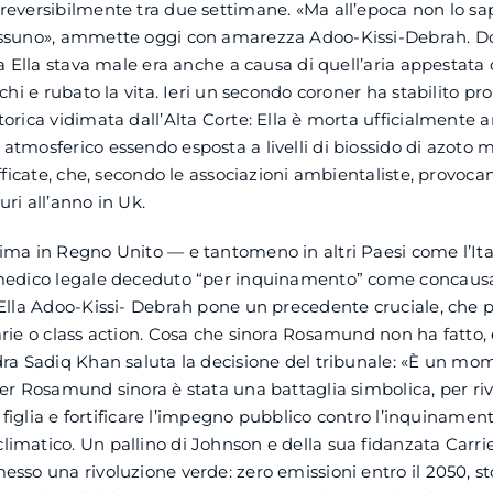
reversibilmente tra due settimane. «Ma all’epoca non lo sa
ssuno», ammette oggi con amarezza Adoo-Kissi-Debrah. Dop
la Ella stava male era anche a causa di quell’aria appestata 
chi e rubato la vita. Ieri un secondo coroner ha stabilito pro
orica vidimata dall’Alta Corte: Ella è morta ufficialmente 
tmosferico essendo esposta a livelli di biossido di azoto mol
afficate, che, secondo le associazioni ambientaliste, provoc
ri all’anno in Uk.
ma in Regno Unito — e tantomeno in altri Paesi come l’Ital
medico legale deceduto “per inquinamento” come concausa
Ella Adoo-Kissi- Debrah pone un precedente cruciale, che 
rie o class action. Cosa che sinora Rosamund non ha fatto, 
dra Sadiq Khan saluta la decisione del tribunale: «È un mo
er Rosamund sinora è stata una battaglia simbolica, per riv
a figlia e fortificare l’impegno pubblico contro l’inquinament
imatico. Un pallino di Johnson e della sua fidanzata Carr
sso una rivoluzione verde: zero emissioni entro il 2050, st