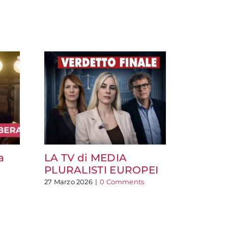
a
LA TV di MEDIA
Nuovo 
PLURALISTI EUROPEI
Torino 
passa 
27 Marzo 2026
|
0 Comments
Piemon
8 Luglio 2